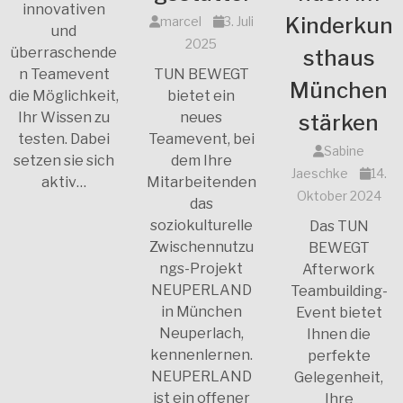
innovativen
Kinderkun
marcel
3. Juli
und
2025
überraschende
sthaus
n Teamevent
TUN BEWEGT
München
die Möglichkeit,
bietet ein
Ihr Wissen zu
neues
stärken
testen. Dabei
Teamevent, bei
Sabine
setzen sie sich
dem Ihre
Jaeschke
14.
aktiv…
Mitarbeitenden
Oktober 2024
das
soziokulturelle
Das TUN
Zwischennutzu
BEWEGT
ngs-Projekt
Afterwork
NEUPERLAND
Teambuilding-
in München
Event bietet
Neuperlach,
Ihnen die
kennenlernen.
perfekte
NEUPERLAND
Gelegenheit,
ist ein offener
Ihre