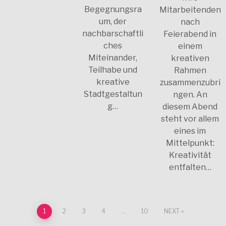
Begegnungsra
Mitarbeitenden
um, der
nach
nachbarschaftli
Feierabend in
ches
einem
Miteinander,
kreativen
Teilhabe und
Rahmen
kreative
zusammenzubri
Stadtgestaltun
ngen. An
g…
diesem Abend
steht vor allem
eines im
Mittelpunkt:
Kreativität
entfalten…
1
2
3
4
…
10
NEXT