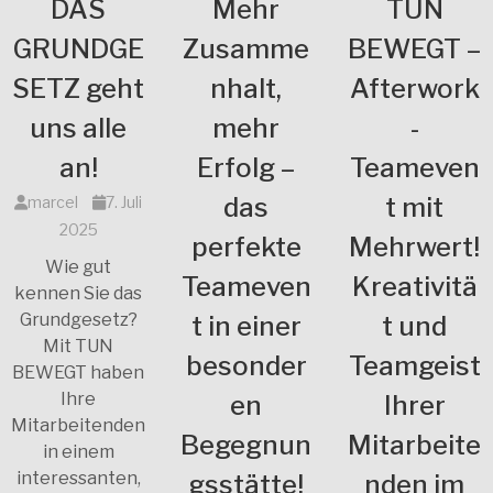
DAS
Mehr
TUN
GRUNDGE
Zusamme
BEWEGT –
SETZ geht
nhalt,
Afterwork
uns alle
mehr
-
an!
Erfolg –
Teameven
das
t mit
marcel
7. Juli
2025
perfekte
Mehrwert!
Wie gut
Teameven
Kreativitä
kennen Sie das
Grundgesetz?
t in einer
t und
Mit TUN
besonder
Teamgeist
BEWEGT haben
Ihre
en
Ihrer
Mitarbeitenden
Begegnun
Mitarbeite
in einem
interessanten,
gsstätte!
nden im