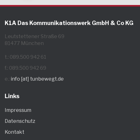
K1A Das Kommunikationswerk GmbH & Co KG
Leutstettener Straße 69
81477 München
t.: 089.500 942 61
f.: 089.500 942 69
e.:
info [at] tunbewegt.de
Links
Impressum
Datenschutz
Kontakt