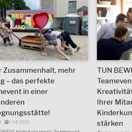
 Zusammenhalt, mehr
TUN BEWE
lg – das perfekte
Teamevent
event in einer
Kreativitä
onderen
Ihrer Mita
gnungsstätte!
Kinderku
stärken
l
3. Juli 2025
WEGT bietet ein neues Teamevent,