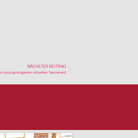
NÄCHSTER BEITRAG
in sooo gelungenes virtuelles Teamevent