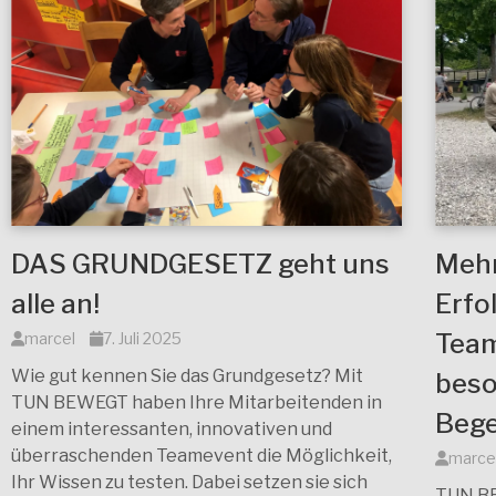
DAS GRUNDGESETZ geht uns
Mehr
alle an!
Erfo
Team
marcel
7. Juli 2025
Wie gut kennen Sie das Grundgesetz? Mit
bes
TUN BEWEGT haben Ihre Mitarbeitenden in
Bege
einem interessanten, innovativen und
überraschenden Teamevent die Möglichkeit,
marce
Ihr Wissen zu testen. Dabei setzen sie sich
TUN BE