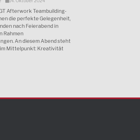
e
14. Oktober 2024
T Afterwork Teambuilding-
nen die perfekte Gelegenheit,
enden nach Feierabend in
en Rahmen
ngen. An diesem Abend steht
 im Mittelpunkt: Kreativität