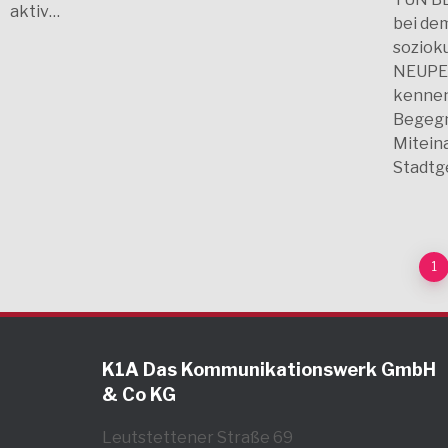
aktiv…
bei de
soziok
NEUPE
kennen
Begegn
Mitein
Stadtg
1
K1A Das Kommunikationswerk GmbH
& Co KG
Leutstettener Straße 69