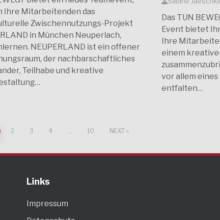
Sabine Jaeschk
m Ihre Mitarbeitenden das
Das TUN BEWEG
ulturelle Zwischennutzungs-Projekt
Event bietet Ih
RLAND in München Neuperlach,
Ihre Mitarbeit
lernen. NEUPERLAND ist ein offener
einem kreativ
ungsraum, der nachbarschaftliches
zusammenzubri
ander, Teilhabe und kreative
vor allem eines
estaltung…
entfalten…
2
3
4
…
10
NEXT
Links
Impressum